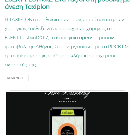
άνεση Taxiplon
Η TAXIPLON στα πλαίσια των προγραμμάτων ετήσιων
χορηγιών, επέλεξε να συμμετέχει ως χορηγός στο
EJEKT Festival 2017, το κορυφαίο open-air μουσικό
φεστιβάλ της Αθήνας. Σε συνεργασία και με το ROCK FM,
η Taxiplon πρόσφερε 10 προσκλήσεις σε τυχερούς
ακροατές της...
READ MORE...