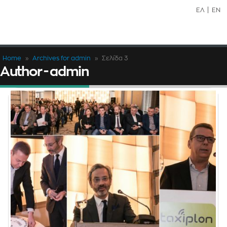
ΕΛ
EN
Home
»
Archives for admin
»
Σελίδα 3
Author - admin