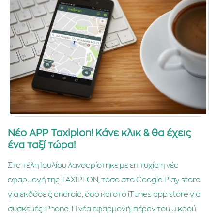
Νέο APP Taxiplon! Κάνε κλικ & θα έχεις
ένα ταξί τώρα!
Στα τέλη Ιουλίου λανσαρίστηκε με επιτυχία η νέα
εφαρμογή της TAXIPLON, τόσο στο Google Play store
για εκδόσεις android, όσο και στο iTunes app store για
συσκευές iPhone. Η νέα εφαρμογή, πέραν του μικρού