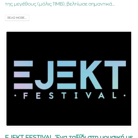
της μεγέθους (μόλις 11MB), βελτίωσε σημαντικά...
READ MORE...
EJEKT FESTIVAL. Ένα ταξίδι στη μουσική με