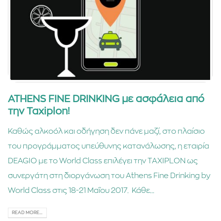
ATHENS FINE DRINKING με ασφάλεια από
την Taxiplon!
Καθώς αλκοόλ και οδήγηση δεν πάνε μαζί, στο πλαίσιο
του προγράμματος υπεύθυνης κατανάλωσης, η εταιρία
DEAGIO με το World Class επιλέγει την TAXIPLON ως
συνεργάτη στη διοργάνωση του Athens Fine Drinking by
World Class στις 18-21 Μαΐου 2017. Κάθε...
READ MORE...